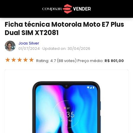
Ficha técnica Motorola Moto E7 Plus
Dual SIM XT2081
Joas Silver
01/07/2024
· Updated on: 30/04/2026
★
★
★
★
★
Rating: 4.7 (88 votes) Preço médio:
R$ 801,00