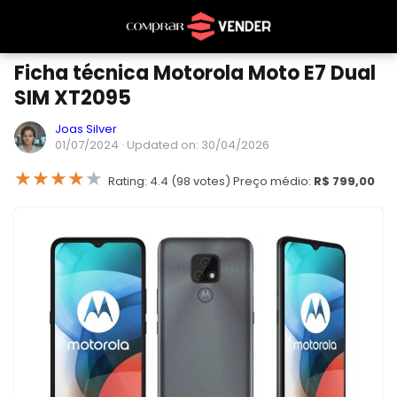
Ficha técnica Motorola Moto E7 Dual
SIM XT2095
Joas Silver
01/07/2024
· Updated on: 30/04/2026
★
★
★
★
★
Rating: 4.4 (98 votes) Preço médio:
R$ 799,00