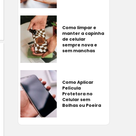
Como limpar e
manter a capinha
de celular
sempre nova e
sem manchas
Como Aplicar
Película
Protetora no
Celular sem
Bolhas ou Poeira