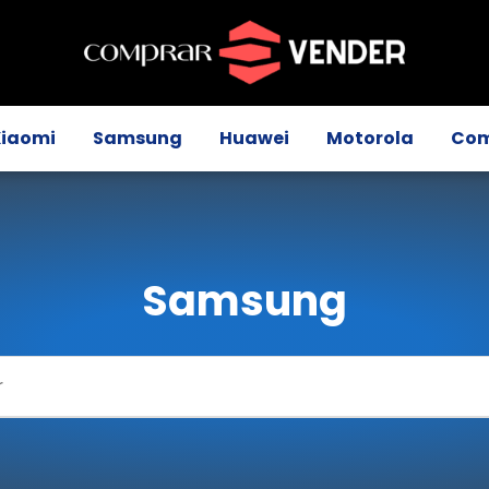
Xiaomi
Samsung
Huawei
Motorola
Com
Samsung