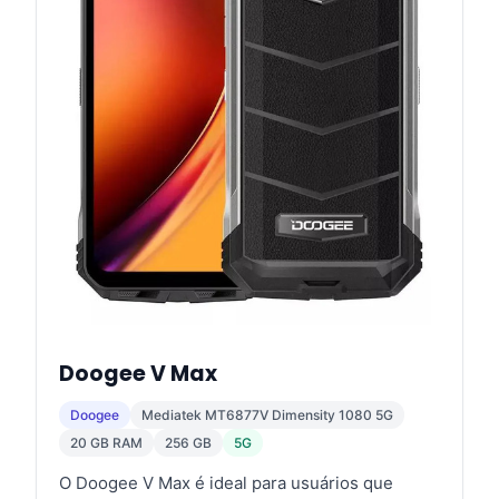
Doogee V Max
Doogee
Mediatek MT6877V Dimensity 1080 5G
20 GB RAM
256 GB
5G
O Doogee V Max é ideal para usuários que