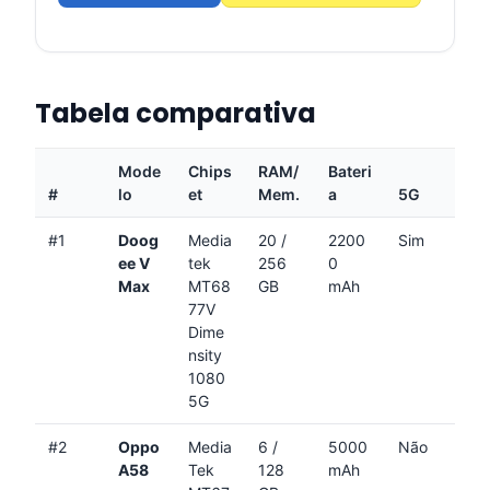
Tabela comparativa
Mode
Chips
RAM/
Bateri
#
lo
et
Mem.
a
5G
#1
Doog
Media
20 /
2200
Sim
ee V
tek
256
0
Max
MT68
GB
mAh
77V
Dime
nsity
1080
5G
#2
Oppo
Media
6 /
5000
Não
A58
Tek
128
mAh