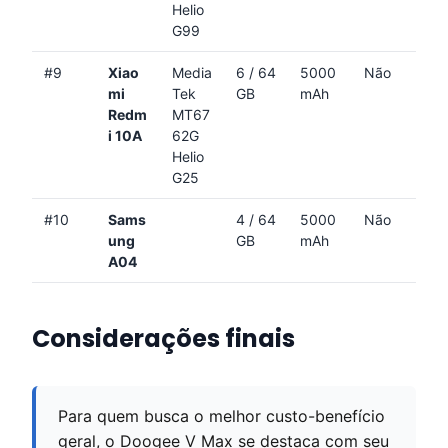
Helio
G99
#9
Xiao
Media
6 / 64
5000
Não
mi
Tek
GB
mAh
Redm
MT67
i 10A
62G
Helio
G25
#10
Sams
4 / 64
5000
Não
ung
GB
mAh
A04
Considerações finais
Para quem busca o melhor custo-benefício
geral, o Doogee V Max se destaca com seu