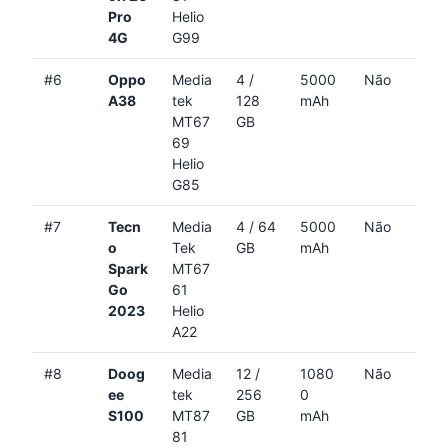
Pro
Helio
4G
G99
#6
Oppo
Media
4 /
5000
Não
A38
tek
128
mAh
MT67
GB
69
Helio
G85
#7
Tecn
Media
4 / 64
5000
Não
o
Tek
GB
mAh
Spark
MT67
Go
61
2023
Helio
A22
#8
Doog
Media
12 /
1080
Não
ee
tek
256
0
S100
MT87
GB
mAh
81