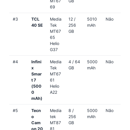
MT67
GB
69
#3
TCL
Media
12 /
5010
Não
40 SE
Tek
256
mAh
MT67
GB
65
Helio
G37
#4
Infini
Media
4 / 64
5000
Não
x
Tek
GB
mAh
Smar
MT67
t 7
61
(500
Helio
0
A22
mAh)
#5
Tecn
Media
8 /
5000
Não
o
tek
256
mAh
Cam
MT87
GB
on 20
81