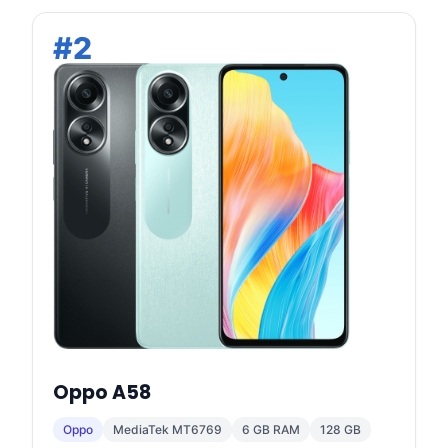
#2
Oppo A58
Oppo
MediaTek MT6769
6 GB RAM
128 GB