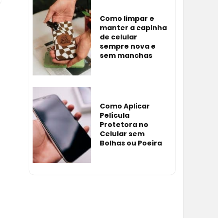
Como limpar e
manter a capinha
de celular
sempre nova e
sem manchas
Como Aplicar
Película
Protetora no
Celular sem
Bolhas ou Poeira