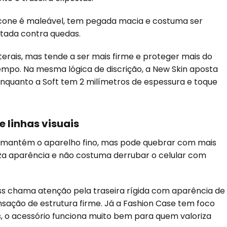
ilicone é maleável, tem pegada macia e costuma ser
itada contra quedas.
erais, mas tende a ser mais firme e proteger mais do
tempo. Na mesma lógica de discrição, a New Skin aposta
, enquanto a Soft tem 2 milímetros de espessura e toque
e linhas visuais
l e mantém o aparelho fino, mas pode quebrar com mais
iza aparência e não costuma derrubar o celular com
ass chama atenção pela traseira rígida com aparência de
sensação de estrutura firme. Já a Fashion Case tem foco
os, o acessório funciona muito bem para quem valoriza