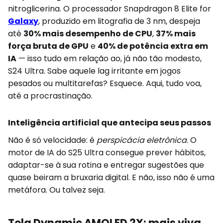
nitroglicerina. O processador Snapdragon 8 Elite for
Galaxy
, produzido em litografia de 3 nm, despeja
até
30% mais desempenho de CPU
,
37% mais
força bruta de GPU
e
40% de potência extra em
IA
— isso tudo em relação ao, já não tão modesto,
S24 Ultra. Sabe aquele lag irritante em jogos
pesados ou multitarefas? Esquece. Aqui, tudo voa,
até a procrastinação.
Inteligência artificial que antecipa seus passos
Não é só velocidade: é
perspicácia eletrônica
. O
motor de IA do S25 Ultra consegue prever hábitos,
adaptar-se à sua rotina e entregar sugestões que
quase beiram a bruxaria digital. E não, isso não é uma
metáfora. Ou talvez seja.
Tela Dynamic AMOLED 2X: mais viva