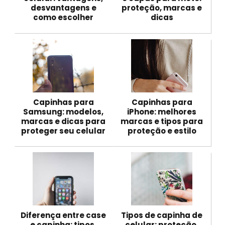
desvantagens e
proteção, marcas e
como escolher
dicas
Capinhas para
Capinhas para
Samsung: modelos,
iPhone: melhores
marcas e dicas para
marcas e tipos para
proteger seu celular
proteção e estilo
Diferença entre case
Tipos de capinha de
e capinha: tipos,
celular: proteção,