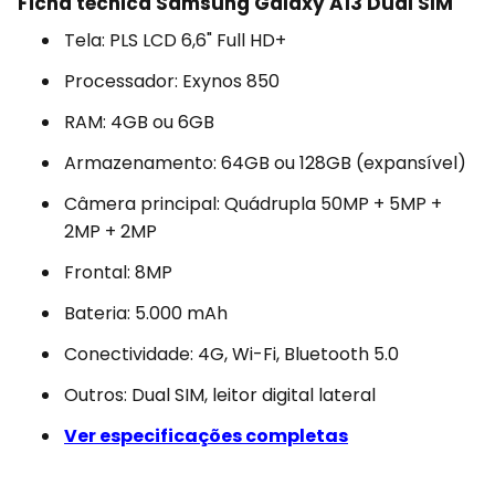
Ficha técnica Samsung Galaxy A13 Dual SIM
Tela: PLS LCD 6,6" Full HD+
Processador: Exynos 850
RAM: 4GB ou 6GB
Armazenamento: 64GB ou 128GB (expansível)
Câmera principal: Quádrupla 50MP + 5MP +
2MP + 2MP
Frontal: 8MP
Bateria: 5.000 mAh
Conectividade: 4G, Wi-Fi, Bluetooth 5.0
Outros: Dual SIM, leitor digital lateral
Ver especificações completas