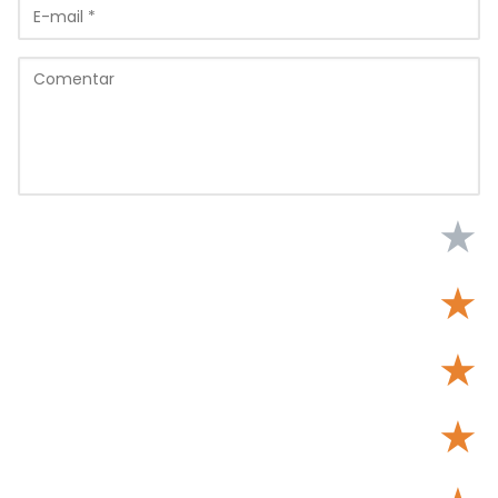
★
★
★
★