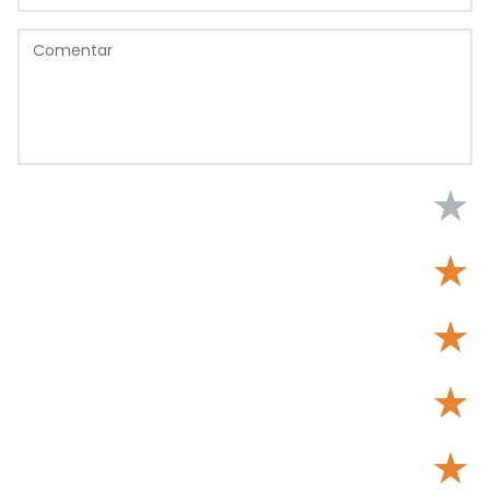
★
★
★
★
★