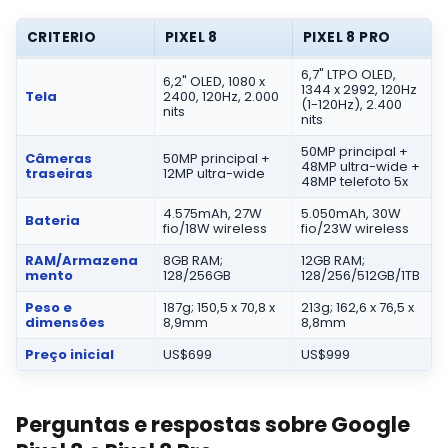
CRITERIO
PIXEL 8
PIXEL 8 PRO
6,7" LTPO OLED,
6,2" OLED, 1080 x
1344 x 2992, 120Hz
Tela
2400, 120Hz, 2.000
(1-120Hz), 2.400
nits
nits
50MP principal +
Câmeras
50MP principal +
48MP ultra-wide +
traseiras
12MP ultra-wide
48MP telefoto 5x
4.575mAh, 27W
5.050mAh, 30W
Bateria
fio/18W wireless
fio/23W wireless
RAM/Armazena
8GB RAM;
12GB RAM;
mento
128/256GB
128/256/512GB/1TB
Peso e
187g; 150,5 x 70,8 x
213g; 162,6 x 76,5 x
dimensões
8,9mm
8,8mm
Preço inicial
US$699
US$999
Perguntas e respostas sobre Google