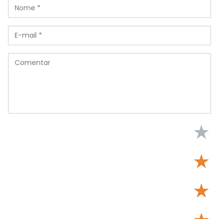
★
★
★