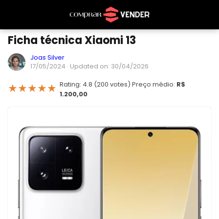
Ficha técnica Xiaomi 13
Joas Silver
17/05/2024
· Updated on: 30/04/2026
Rating: 4.8 (200 votes) Preço médio:
R$
★
★
★
★
★
1.200,00