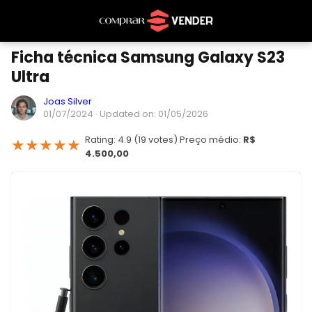
Ficha técnica Samsung Galaxy S23
Ultra
Joas Silver
01/07/2024
· Updated on: 01/05/2026
Rating: 4.9 (19 votes) Preço médio:
R$
★
★
★
★
★
4.500,00