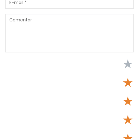
★
★
★
★
★