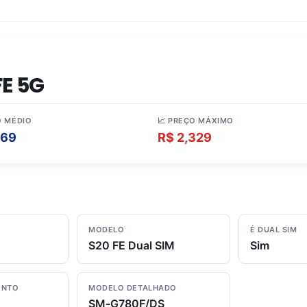
E 5G
O MÉDIO
📈 PREÇO MÁXIMO
369
R$ 2,329
MODELO
É DUAL SIM
S20 FE Dual SIM
Sim
ENTO
MODELO DETALHADO
SM-G780F/DS