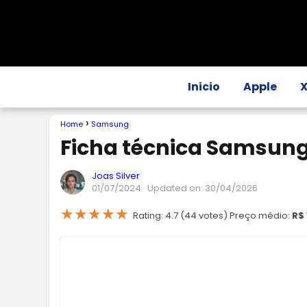
Inicio
Apple
Home
Samsung
Ficha técnica Samsung
Joas Silver
01/07/2024
· Updated on: 30/04/2026
★
★
★
★
★
Rating: 4.7 (44 votes) Preço médio:
R$ 