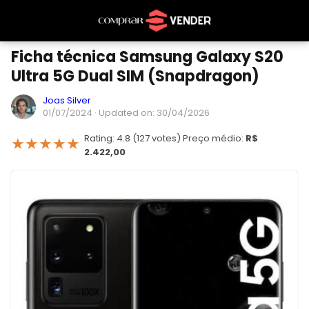
Ficha técnica Samsung Galaxy S20
Ultra 5G Dual SIM (Snapdragon)
Joas Silver
01/07/2024
· Updated on: 30/04/2026
Rating: 4.8 (127 votes) Preço médio:
R$
★
★
★
★
★
2.422,00