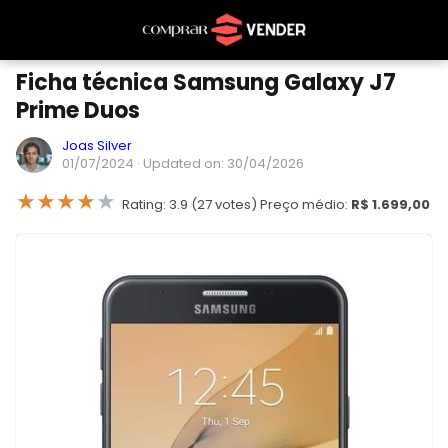
Ficha técnica Samsung Galaxy J7
Prime Duos
Joas Silver
01/07/2024
· Updated on: 30/04/2026
★
★
★
★
★
Rating: 3.9 (27 votes) Preço médio:
R$ 1.699,00