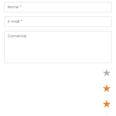
★
★
★