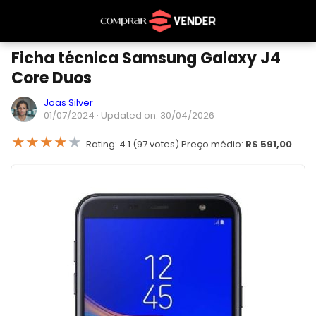
Ficha técnica Samsung Galaxy J4
Core Duos
Joas Silver
01/07/2024
· Updated on: 30/04/2026
★
★
★
★
★
Rating: 4.1 (97 votes) Preço médio:
R$ 591,00