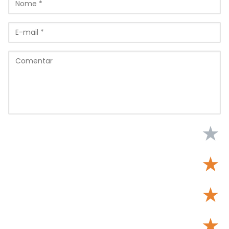
★
★
★
★