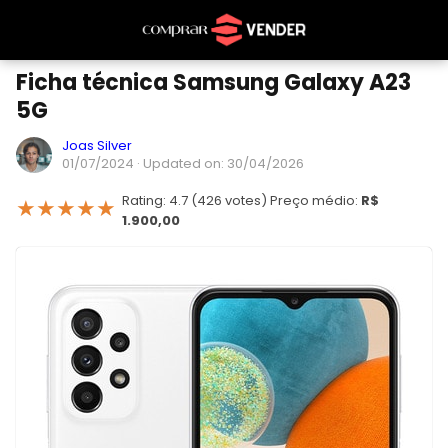
Ficha técnica Samsung Galaxy A23
5G
Joas Silver
01/07/2024
· Updated on: 30/04/2026
Rating: 4.7 (426 votes) Preço médio:
R$
★
★
★
★
★
1.900,00