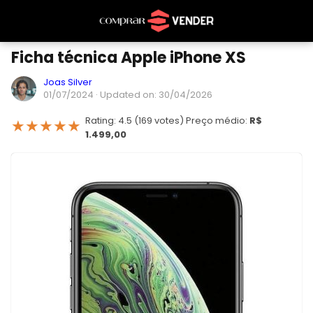
Ficha técnica Apple iPhone XS
Joas Silver
01/07/2024
· Updated on: 30/04/2026
Rating: 4.5 (169 votes) Preço médio:
R$
★
★
★
★
★
1.499,00