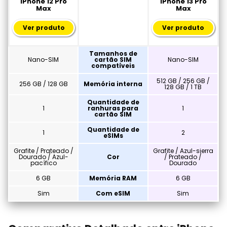
iPhone 12 Pro
iPhone 13 Pro
Max
Max
Ver produto
Ver produto
Tamanhos de
Nano-SIM
cartão SIM
Nano-SIM
compatíveis
512 GB / 256 GB /
256 GB / 128 GB
Memória interna
128 GB / 1 TB
Quantidade de
1
ranhuras para
1
cartão SIM
Quantidade de
1
2
eSIMs
Grafite / Prateado /
Grafite / Azul-sierra
Dourado / Azul-
Cor
/ Prateado /
pacífico
Dourado
6 GB
Memória RAM
6 GB
Sim
Com eSIM
Sim