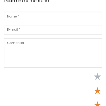
Deixe um comentário
★
★
★