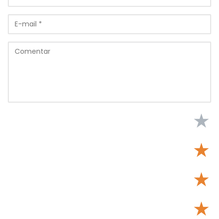
★
★
★
★