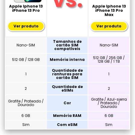
Apple Iphone 13
Apple Iphone 13
iPhone 13 Pro
iPhone 13 Pro
Max
Ver produto
Ver produto
Tamanhos de
Nano-SIM
cartão SIM
Nano-SIM
compatíveis
512 GB / 256 GB /
512 GB / 128 GB
Memória interna
128 GB / 1 TB
Quantidade de
1
ranhuras para
1
cartão SIM
Quantidade de
2
2
eSIMs
Grafite / Azul-sierra
Grafite / Prateado /
Cor
/ Prateado /
Dourado
Dourado
6 GB
Memória RAM
6 GB
Sim
Com eSIM
Sim