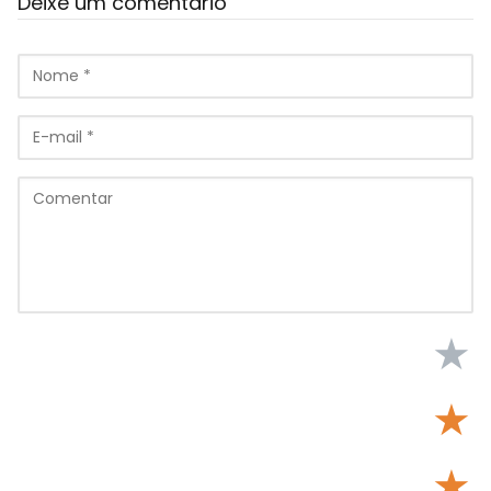
Deixe um comentário
★
★
★