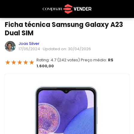
Ficha técnica Samsung Galaxy A23
Dual SIM
Joas Silver
17/05/2024
· Updated on: 30/04/2026
Rating: 4.7 (242 votes) Preço médio:
R$
★
★
★
★
★
1.600,00