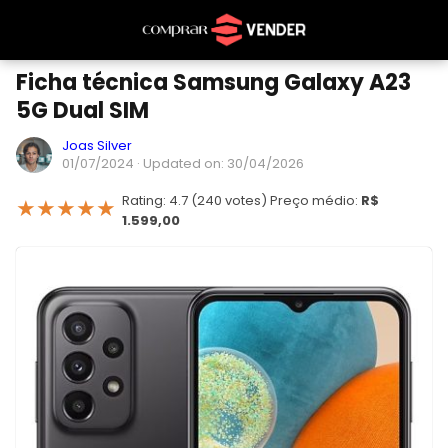
Ficha técnica Samsung Galaxy A23
5G Dual SIM
Joas Silver
01/07/2024
· Updated on: 30/04/2026
Rating: 4.7 (240 votes) Preço médio:
R$
★
★
★
★
★
1.599,00