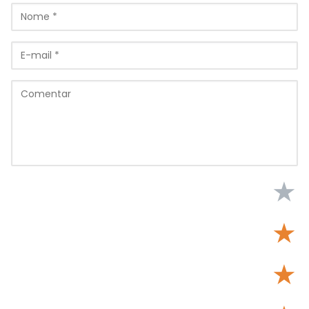
★
★
★