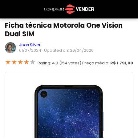
Ficha técnica Motorola One Vision
Dual SIM
Joas Silver
01/07/2024
· Updated on: 30/04/2026
★
★
★
★
★
Rating: 4.3 (154 votes) Preço médio:
R$ 1.791,00