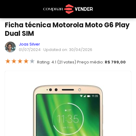
Ficha técnica Motorola Moto G6 Play
Dual SIM
Joas Silver
01/07/2024
· Updated on: 30/04/2026
★
★
★
★
★
Rating: 4.1 (21 votes) Preço médio:
R$ 799,00