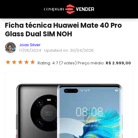
Ficha técnica Huawei Mate 40 Pro
Glass Dual SIM NOH
Joas Silver
17/05/2024
· Updated on: 30/04/2026
★
★
★
★
★
Rating: 4.7 (7 votes) Preço médio:
R$ 2.999,00