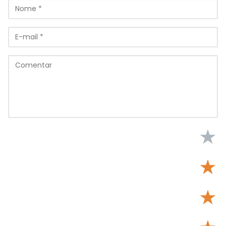
★
★
★