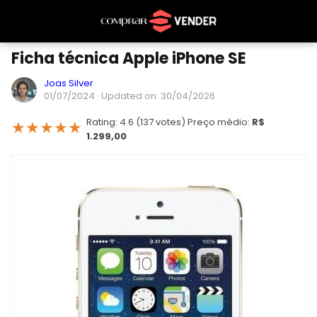
Ficha técnica Apple iPhone SE
Joas Silver
01/07/2024
· Updated on: 30/04/2026
Rating: 4.6 (137 votes) Preço médio:
R$
★
★
★
★
★
1.299,00