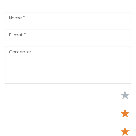
★
★
★