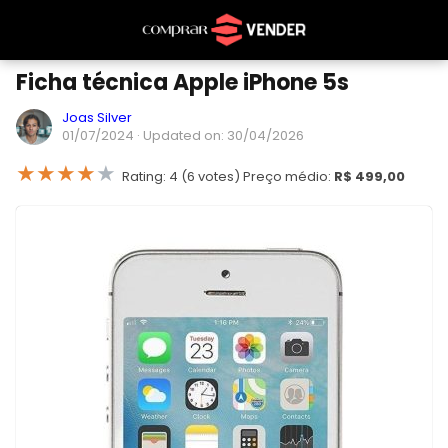
Ficha técnica Apple iPhone 5s
Joas Silver
01/07/2024
· Updated on: 30/04/2026
★
★
★
★
★
Rating: 4 (6 votes) Preço médio:
R$ 499,00