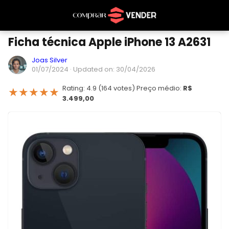
Ficha técnica Apple iPhone 13 A2631
Joas Silver
01/07/2024
· Updated on: 30/04/2026
Rating: 4.9 (164 votes) Preço médio:
R$
★
★
★
★
★
3.499,00