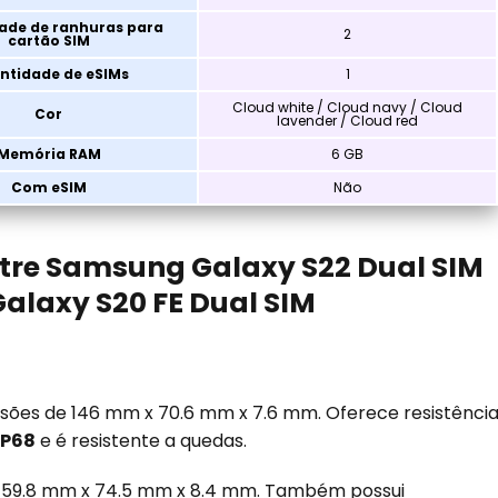
ade de ranhuras para
2
cartão SIM
ntidade de eSIMs
1
Cloud white / Cloud navy / Cloud
Cor
lavender / Cloud red
Memória RAM
6 GB
Com eSIM
Não
tre Samsung Galaxy S22 Dual SIM
laxy S20 FE Dual SIM
nsões de 146 mm x 70.6 mm x 7.6 mm. Oferece resistênci
IP68
e é resistente a quedas.
e 159.8 mm x 74.5 mm x 8.4 mm. Também possui