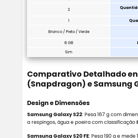
Quantid
2
1
Qua
Branco / Preto / Verde
8 GB
Sim
Comparativo Detalhado en
(Snapdragon) e Samsung Ga
Design e Dimensões
Samsung Galaxy S22
: Pesa 167 g com dime
a respingos, água e poeira com classificação
Samsung Galaxy S20 FE
: Pesa 190 g e med