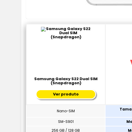
Samsung Galaxy S22 Dual SIM
(Snapdragon)
Ver produto
Taman
Nano-SIM
SM-S901
Mo
256 GB / 128 GB
M