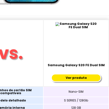
Samsung Galaxy S20 FE Dual SIM
Ver produto
hos de cartão SIM
Nano-SIM
compatíveis
delo detalhado
S SERIES / 128Gb
emória interna
128 GB