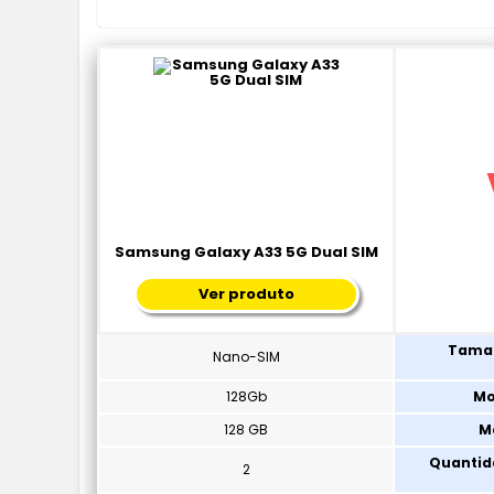
Samsung Galaxy A33 5G Dual SIM
Ver produto
Taman
Nano-SIM
128Gb
Mo
128 GB
M
Quantid
2