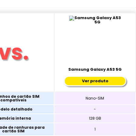
Samsung Galaxy A53 5G
Ver produto
hos de cartão SIM
Nano-SIM
compatíveis
delo detalhado
-
emória interna
128 GB
ade de ranhuras para
1
cartão SIM