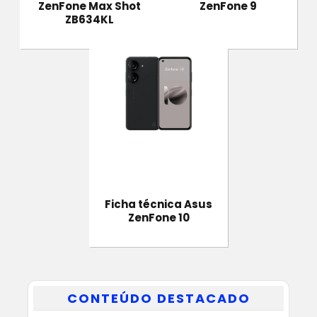
ZenFone Max Shot
ZenFone 9
ZB634KL
Ficha técnica Asus
ZenFone 10
CONTEÚDO DESTACADO