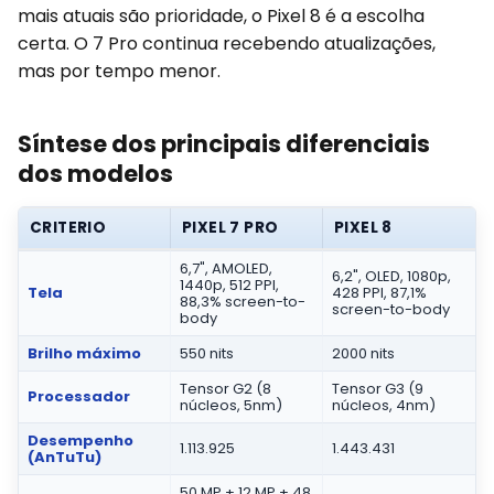
mais atuais são prioridade, o Pixel 8 é a escolha
certa. O 7 Pro continua recebendo atualizações,
mas por tempo menor.
Síntese dos principais diferenciais
dos modelos
CRITERIO
PIXEL 7 PRO
PIXEL 8
6,7", AMOLED,
6,2", OLED, 1080p,
1440p, 512 PPI,
Tela
428 PPI, 87,1%
88,3% screen-to-
screen-to-body
body
Brilho máximo
550 nits
2000 nits
Tensor G2 (8
Tensor G3 (9
Processador
núcleos, 5nm)
núcleos, 4nm)
Desempenho
1.113.925
1.443.431
(AnTuTu)
50 MP + 12 MP + 48