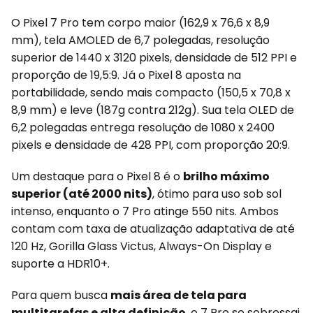
O Pixel 7 Pro tem corpo maior (162,9 x 76,6 x 8,9
mm), tela AMOLED de 6,7 polegadas, resolução
superior de 1440 x 3120 pixels, densidade de 512 PPI e
proporção de 19,5:9. Já o Pixel 8 aposta na
portabilidade, sendo mais compacto (150,5 x 70,8 x
8,9 mm) e leve (187g contra 212g). Sua tela OLED de
6,2 polegadas entrega resolução de 1080 x 2400
pixels e densidade de 428 PPI, com proporção 20:9.
Um destaque para o Pixel 8 é o
brilho máximo
superior (até 2000 nits)
, ótimo para uso sob sol
intenso, enquanto o 7 Pro atinge 550 nits. Ambos
contam com taxa de atualização adaptativa de até
120 Hz, Gorilla Glass Victus, Always-On Display e
suporte a HDR10+.
Para quem busca
mais área de tela para
multitarefas e alta definição
, o 7 Pro se sobressai.