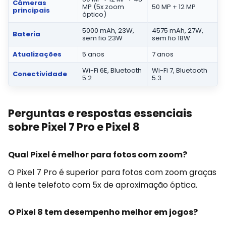
Câmeras
MP (5x zoom
50 MP + 12 MP
principais
óptico)
5000 mAh, 23W,
4575 mAh, 27W,
Bateria
sem fio 23W
sem fio 18W
Atualizações
5 anos
7 anos
Wi-Fi 6E, Bluetooth
Wi-Fi 7, Bluetooth
Conectividade
5.2
5.3
Perguntas e respostas essenciais
sobre Pixel 7 Pro e Pixel 8
Qual Pixel é melhor para fotos com zoom?
O Pixel 7 Pro é superior para fotos com zoom graças
à lente telefoto com 5x de aproximação óptica.
O Pixel 8 tem desempenho melhor em jogos?