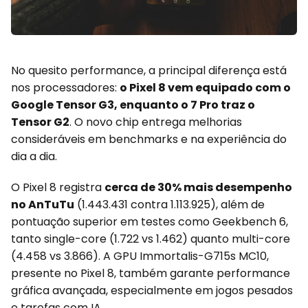
No quesito performance, a principal diferença está
nos processadores:
o Pixel 8 vem equipado com o
Google Tensor G3, enquanto o 7 Pro traz o
Tensor G2
. O novo chip entrega melhorias
consideráveis em benchmarks e na experiência do
dia a dia.
O Pixel 8 registra
cerca de 30% mais desempenho
no AnTuTu
(1.443.431 contra 1.113.925), além de
pontuação superior em testes como Geekbench 6,
tanto single-core (1.722 vs 1.462) quanto multi-core
(4.458 vs 3.866). A GPU Immortalis-G715s MC10,
presente no Pixel 8, também garante performance
gráfica avançada, especialmente em jogos pesados
e tarefas com IA.