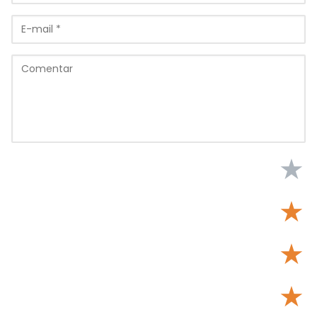
★
★
★
★