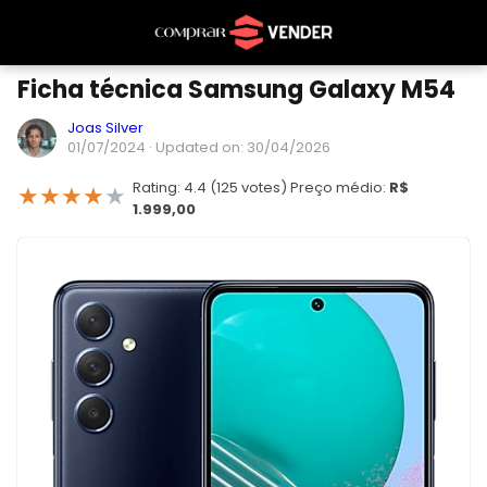
Ficha técnica Samsung Galaxy M54
Joas Silver
01/07/2024
· Updated on: 30/04/2026
Rating: 4.4 (125 votes) Preço médio:
R$
★
★
★
★
★
1.999,00