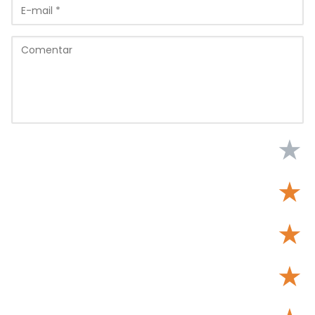
★
★
★
★