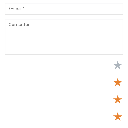
★
★
★
★