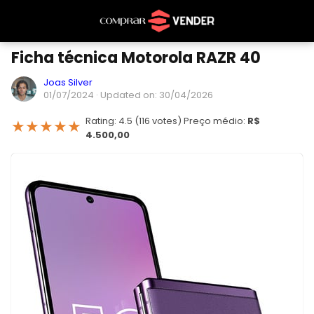
Ficha técnica Motorola RAZR 40
Joas Silver
01/07/2024
· Updated on: 30/04/2026
Rating: 4.5 (116 votes) Preço médio:
R$
★
★
★
★
★
4.500,00