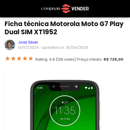
Ficha técnica Motorola Moto G7 Play
Dual SIM XT1952
Joas Silver
01/07/2024
· Updated on: 30/04/2026
★
★
★
★
★
Rating: 4.8 (126 votes) Preço médio:
R$ 729,00