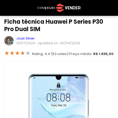
Ficha técnica Huawei P Series P30
Pro Dual SIM
Joas Silver
01/07/2024
· Updated on: 30/04/2026
★
★
★
★
★
Rating: 4.4 (53 votes) Preço médio:
R$ 1.835,00