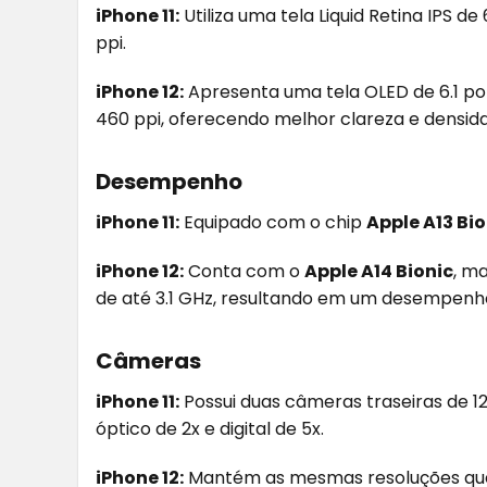
iPhone 11:
Utiliza uma tela Liquid Retina IPS d
ppi.
iPhone 12:
Apresenta uma tela OLED de 6.1 pol
460 ppi, oferecendo melhor clareza e densida
Desempenho
iPhone 11:
Equipado com o chip
Apple A13 Bio
iPhone 12:
Conta com o
Apple A14 Bionic
, m
de até 3.1 GHz, resultando em um desempenh
Câmeras
iPhone 11:
Possui duas câmeras traseiras de 
óptico de 2x e digital de 5x.
iPhone 12:
Mantém as mesmas resoluções que 