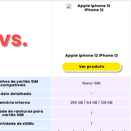
Apple Iphone 12 iPhone 12
Ver produto
hos de cartão SIM
Nano-SIM
compatíveis
delo detalhado
-
emória interna
256 GB / 64 GB / 128 GB
ade de ranhuras para
1
cartão SIM
ntidade de eSIMs
1