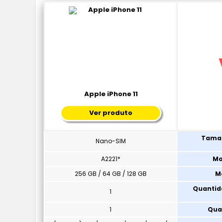
Apple iPhone 11
Ver produto
Taman
Nano-SIM
A2221*
Mo
256 GB / 64 GB / 128 GB
M
Quantid
1
1
Qua